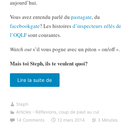
aujourd’hui.
Vous avez entendu parlé du
pastagate
, du
facebookgate
? Les histoires
d’inspecteurs zélés de
l’OQLF
sont courantes.
Watch out
s’il vous pogne avec un piton « on/off ».
Mais toi Steph, ils te veulent quoi?
« Pourquoi
Lire la suite de
l’OQLF
m’emmerde? »
Steph
Articles - Réflexions
,
coup de pied au cul
14 Comments
12 mars 2014
3 Minutes