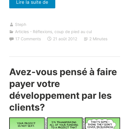
« Ces
Lire la suite de
bureaucrates
qui
Steph
emmerdent
Articles - Réflexions
,
coup de pied au cul
les
17 Comments
21 août 2012
2 Minutes
entrepreneurs »
Avez-vous pensé à faire
payer votre
développement par les
clients?