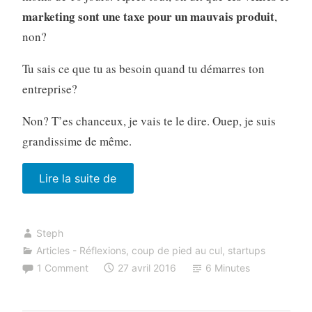
marketing sont une taxe pour un mauvais produit
,
non?
Tu sais ce que tu as besoin quand tu démarres ton
entreprise?
Non? T’es chanceux, je vais te le dire. Ouep, je suis
grandissime de même.
« Petite
Lire la suite de
réflexion
sur
Steph
les
Articles - Réflexions
,
coup de pied au cul
,
startups
ventes,
1 Comment
27 avril 2016
6 Minutes
marketing
et