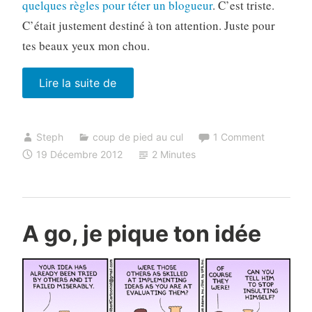
quelques règles pour téter un blogueur
. C’est triste.
C’était justement destiné à ton attention. Juste pour
tes beaux yeux mon chou.
« Doit-
Lire la suite de
on
nourrir
Steph
coup de pied au cul
1 Comment
les
19 Décembre 2012
2 Minutes
gens
des
relations
publiques? »
A go, je pique ton idée