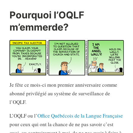
les
premiers
Pourquoi l’OQLF
clients
m’emmerde?
en
mode
startup »
Je fête ce mois-ci mon premier anniversaire comme
abonné privilégié au système de surveillance de
l’OQLF.
L’OQLF ou l’
Office Québécois de la Langue Française
pour ceux qui ont la chance de ne pas savoir c’est
quoi, ou contrairement à moi, de ne pas avoir à faire à