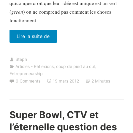
quiconque croit que leur idée est unique est un vert
(
green
) ou ne comprend pas comment les choses
fonctionnent.
« Ton
Lire la suite de
idée
ne
Steph
vaut
Articles - Réflexions
,
coup de pied au cul
,
rien.
Entrepreneurship
Tout
9 Comments
19 mars 2012
2 Minutes
est
dans
l’exécution. »
Super Bowl, CTV et
l’éternelle question des