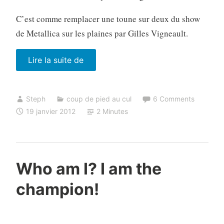
C’est comme remplacer une toune sur deux du show
de Metallica sur les plaines par Gilles Vigneault.
« Super
Lire la suite de
Bowl,
CTV
Steph
coup de pied au cul
6 Comments
et
19 janvier 2012
2 Minutes
l’éternelle
question
des
publicités
Who am I? I am the
américaines
champion!
au
Canada »