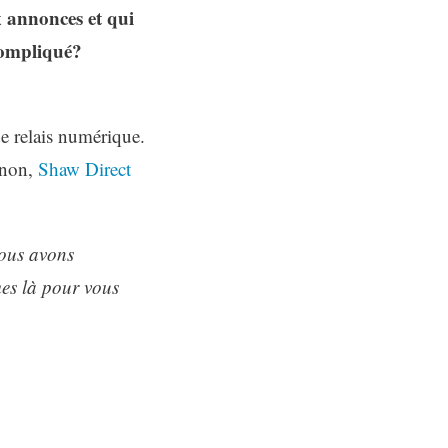
x annonces et qui
 compliqué?
e relais numérique.
inon,
Shaw Direct
ous avons
mes là pour vous