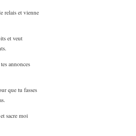
e relais et vienne
ts et veut
ts.
r tes annonces
our que tu fasses
as.
et sacre moi