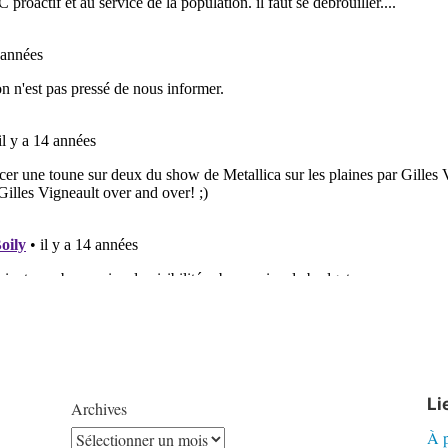
Li
Archives
À 