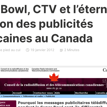
Bowl, CTV et l’étern
on des publicités
caines au Canada
e pied au cul
19 janvier 2012
2 Minutes