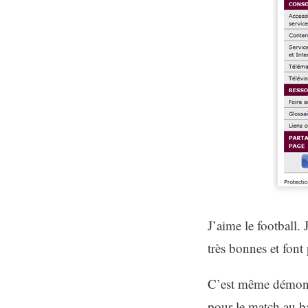
J’aime le football.
très bonnes et font
C’est même démontr
pour le match au b