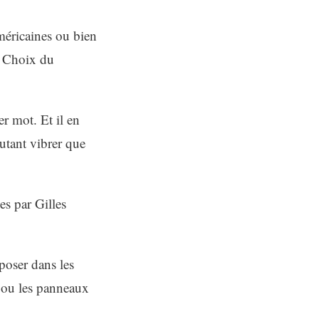
méricaines ou bien
e Choix du
er mot. Et il en
utant vibrer que
s par Gilles
poser dans les
a ou les panneaux