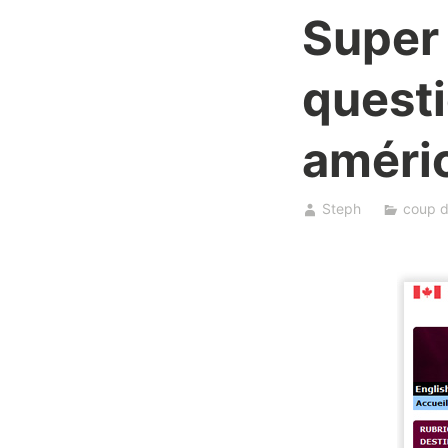
Super 
questi
améri
Steph
coup d