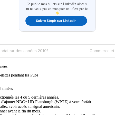
Je publie mes billets sur LinkedIn alors si
tu ne veux pas en manquer un, c’est par ici
Suivre Steph sur LinkedIn
on
Next
ondateur des années 2010?
Commerce et 
Post