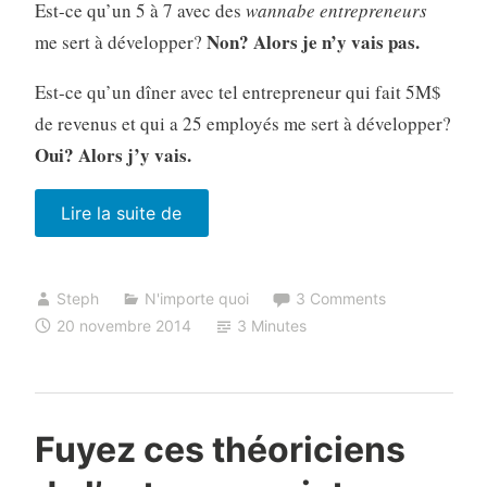
Est-ce qu’un 5 à 7 avec des
wannabe entrepreneurs
Non? Alors je n’y vais pas.
me sert à développer?
Est-ce qu’un dîner avec tel entrepreneur qui fait 5M$
de revenus et qui a 25 employés me sert à développer?
Oui? Alors j’y vais.
« Communauté,
Lire la suite de
écosystème,
événements
Steph
N'importe quoi
3 Comments
start-
20 novembre 2014
3 Minutes
up.
Bof. »
Fuyez ces théoriciens