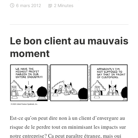
6 mars 2012
2 Minutes
l’entreprenariat »
Le bon client au mauvais
moment
Est-ce qu’on peut dire non à un client d’envergure au
risque de le perdre tout en minimisant les impacts sur
notre entreprise? Ça peut paraître étrange, mais oui