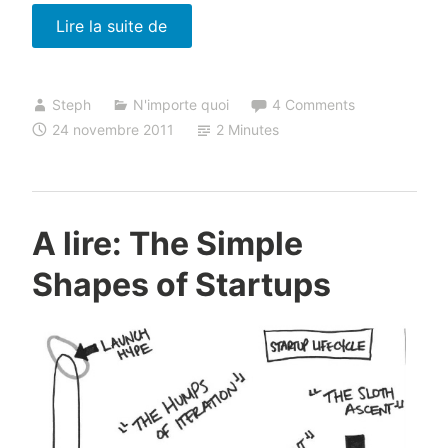
« Le
Lire la suite de
bon
client
Steph
N'importe quoi
4 Comments
au
24 novembre 2011
2 Minutes
mauvais
moment »
A lire: The Simple
Shapes of Startups