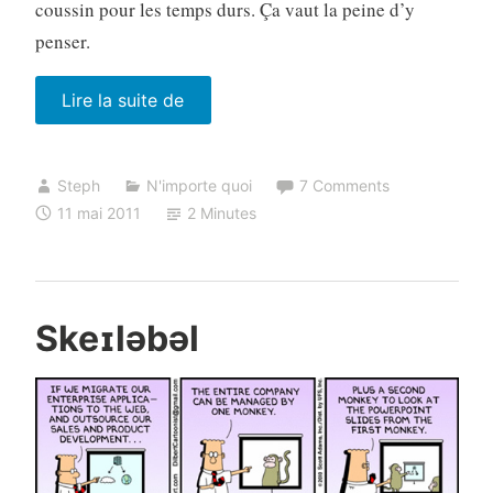
coussin pour les temps durs. Ça vaut la peine d’y
penser.
« Définir
Lire la suite de
sa
stratégie
Steph
N'importe quoi
7 Comments
de
11 mai 2011
2 Minutes
prix »
Skeɪləbəl