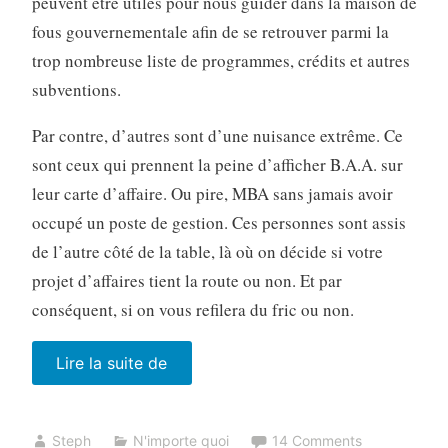
peuvent être utiles pour nous guider dans la maison de
fous gouvernementale afin de se retrouver parmi la
trop nombreuse liste de programmes, crédits et autres
subventions.
Par contre, d’autres sont d’une nuisance extrême. Ce
sont ceux qui prennent la peine d’afficher B.A.A. sur
leur carte d’affaire. Ou pire, MBA sans jamais avoir
occupé un poste de gestion. Ces personnes sont assis
de l’autre côté de la table, là où on décide si votre
projet d’affaires tient la route ou non. Et par
conséquent, si on vous refilera du fric ou non.
« Fuyez
Lire la suite de
ces
théoriciens
Steph
N'importe quoi
14 Comments
de