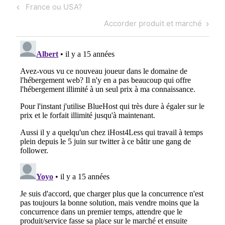
Navigation
Previous
France ou USA?
de
Post
Next
Accorder produit et marché
l'article
Post