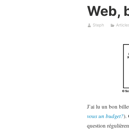
Web, 
Steph
Article
J’ai lu un bon bill
vous un budget?
).
question régulière