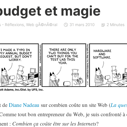
budget et magie
s - Réflexions
,
Web gÃ©nÃ©ral
31 mars 2010
2 Minutes
et de
Diane Nadeau
sur combien coûte un site Web (
La ques
 Comme tout bon entrepreneur du Web, je suis confronté à 
ment :
Combien ça coûte être sur les Internets
?