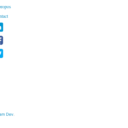
propos
ntact
am Dev
.