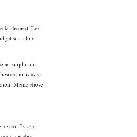
vé facilement. Les
dget sera alors
ée au surplus de
besoin, mais avec
pognon. Même chose
 neveu. Ils sont
 pour pas cher.