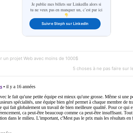
Je publie mes billets sur LinkedIn alors si
tu ne veux pas en manquer un, c’est par ici
Suivre Steph sur LinkedIn
on
er un projet Web avec moins de 1000$
Next
5 choses à ne pas faire sur 
Post