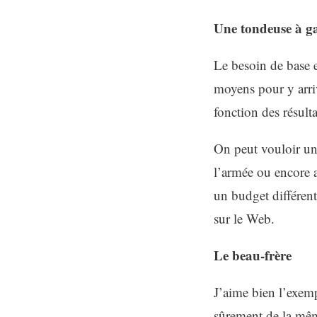
Une tondeuse à g
Le besoin de base e
moyens pour y arriv
fonction des résult
On peut vouloir un 
l’armée ou encore 
un budget différe
sur le Web.
Le beau-frère
J’aime bien l’exemp
sûrement de la même