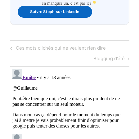
en manquer un, c’est par ici
Suivre Steph sur LinkedIn
Navigation
Previous
Ces mots clichés qui ne veulent rien dire
de
Post
Next
Blogging d’été
l'article
Post