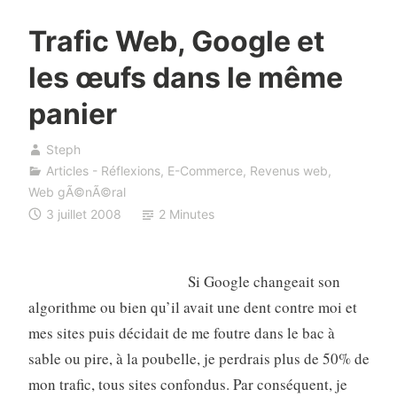
Trafic Web, Google et
les œufs dans le même
panier
Steph
Articles - Réflexions
,
E-Commerce
,
Revenus web
,
Web gÃ©nÃ©ral
3 juillet 2008
2 Minutes
Si Google changeait son
algorithme ou bien qu’il avait une dent contre moi et
mes sites puis décidait de me foutre dans le bac à
sable ou pire, à la poubelle, je perdrais plus de 50% de
mon trafic, tous sites confondus. Par conséquent, je