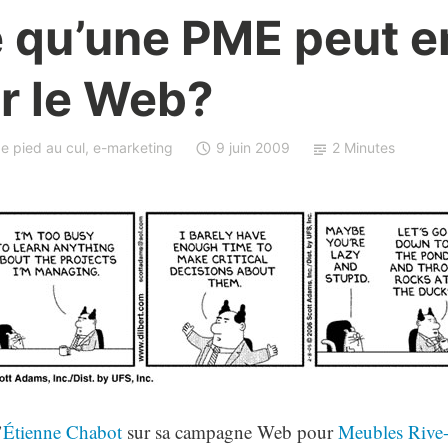
e qu’une PME peut e
r le Web?
e pied au cul
,
e-marketing
9 juin 2009
2 Minutes
’
Étienne Chabot
sur sa campagne Web pour
Meubles Rive