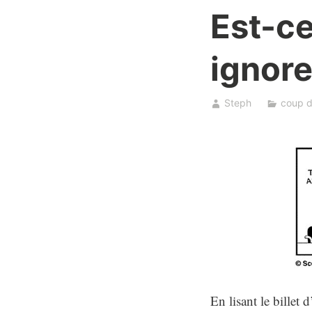
Est-c
ignore
Steph
coup d
En lisant le billet d