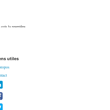
ens utiles
propos
ntact