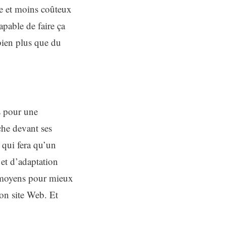
le et moins coûteux
apable de faire ça
bien plus que du
s pour une
che devant ses
 qui fera qu’un
 et d’adaptation
es moyens pour mieux
son site Web. Et