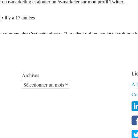
Li
Archives
À 
Co