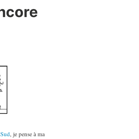
ncore
-Sud
, je pense à ma