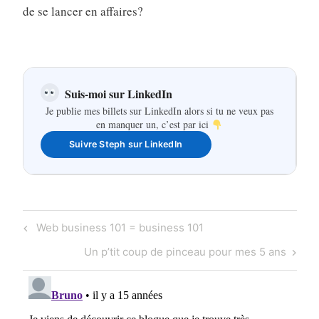
de se lancer en affaires?
Suis-moi sur LinkedIn
Je publie mes billets sur LinkedIn alors si tu ne veux pas
en manquer un, c’est par ici
Suivre Steph sur LinkedIn
Navigation
Previous
Web business 101 = business 101
de
Post
Next
Un p’tit coup de pinceau pour mes 5 ans
l'article
Post