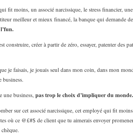
i fit moins, un associé narcissique, le stress financier, une 
teur meilleur et mieux financé, la banque qui demande de
 l’fun.
est construire, créer à partir de zéro, essayer, patenter des pa
que je faisais, je jouais seul dans mon coin, dans mon mond
ne business.
pas trop le choix d’impliquer du monde
re une business,
omber sur cet associé narcissique, cet employé qui fit moins
s où ce @£#$ de client que tu aimerais envoyer promener
le chèque.