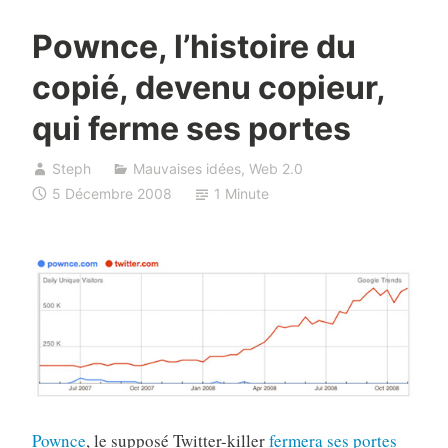
Pownce, l’histoire du
copié, devenu copieur,
qui ferme ses portes
Steph
Mauvaises idées
,
Web 2.0
5 Décembre 2008
1 Minute
Pownce
, le supposé Twitter-killer
fermera ses portes