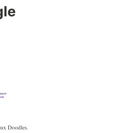
gle
meux Doodles.