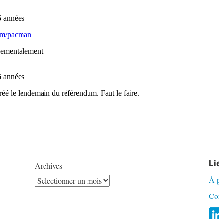
Li
Archives
À 
Co