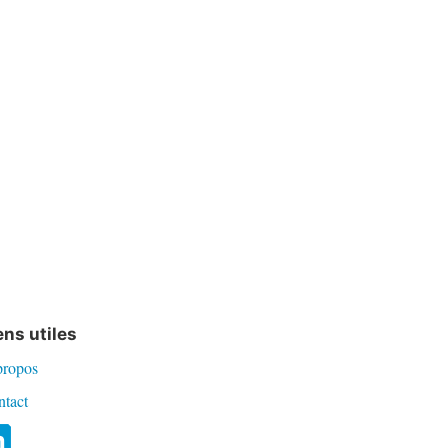
ens utiles
propos
ntact