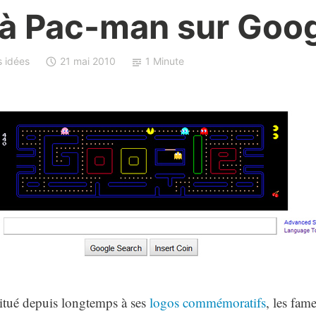
 à Pac-man sur Goo
 idées
21 mai 2010
1 Minute
itué depuis longtemps à ses
logos commémoratifs
, les fa