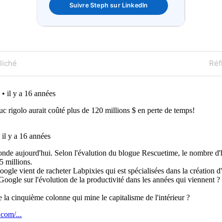
Suivre Steph sur LinkedIn
on
Nex
liché
Réf
Pos