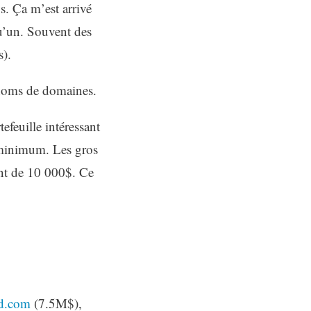
ps. Ça m’est arrivé
qu’un. Souvent des
s).
e noms de domaines.
feuille intéressant
 minimum. Les gros
ent de 10 000$. Ce
d.com
(7.5M$),