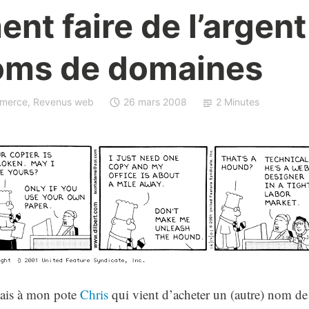
t faire de l’argent
oms de domaines
merce
,
Revenus web
26 mars 2008
2 Minutes
sais à mon pote
Chris
qui vient d’acheter un (autre) nom d