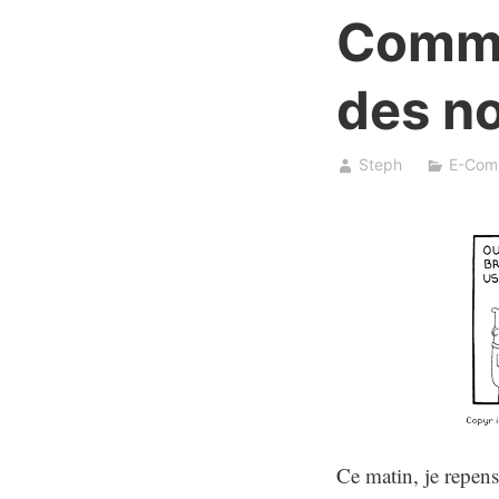
Commen
des n
Steph
E-Com
Ce matin, je repen