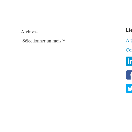
Li
Archives
À 
Co