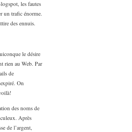
ogspot, les fautes
er un trafic énorme.
ttire des ennuis.
uiconque le désire
nt rien au Web. Par
ails de
 expiré. On
voilà!
lation des noms de
ticuleux. Après
se de l’argent,