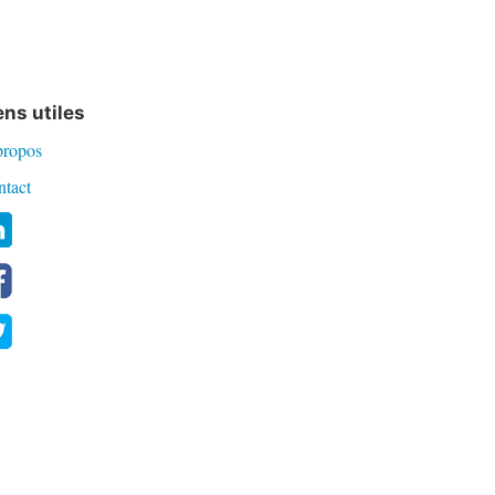
ens utiles
propos
ntact